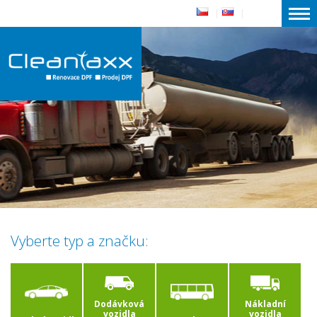
|
|
Vyberte typ a značku:
Dodávková
Nákladní
vozidla
vozidla