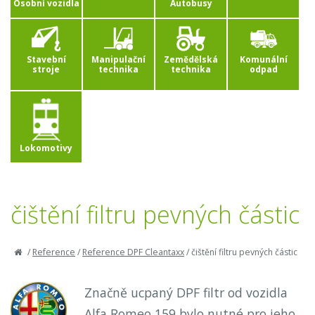
Osobní vozidla
Autobusy
Stavební
Manipulační
Zemědělská
Komunální
stroje
technika
technika
odpad
Lokomotivy
čištění filtru pevných částic
/
Reference
/
Reference DPF Cleantaxx
/
čištění filtru pevných částic
Značně ucpaný DPF filtr od vozidla
Alfa Romeo 159 bylo nutné pro jeho