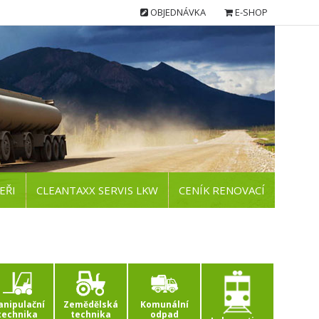
OBJEDNÁVKA
E-SHOP
EŘI
CLEANTAXX SERVIS LKW
CENÍK RENOVACÍ
nipulační
Zemědělská
Komunální
technika
technika
odpad