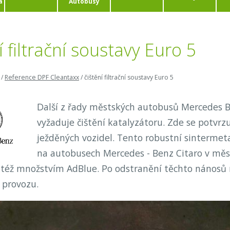
a
Autobusy
í filtrační soustavy Euro 5
/
Reference DPF Cleantaxx
/
čištění filtrační soustavy Euro 5
Další z řady městských autobusů Mercedes Be
vyžaduje čištění katalyzátoru. Zde se potvrz
ježděných vozidel. Tento robustní sintermet
na autobusech Mercedes - Benz Citaro v měs
též množstvím AdBlue. Po odstranění těchto nánosů n
 provozu.