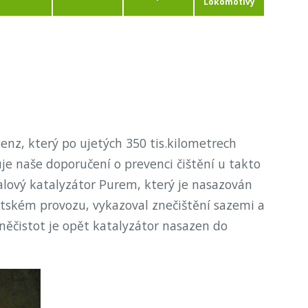
Lokomotivy
nz, který po ujetých 350 tis.kilometrech
uje naše doporučení o prevenci čištění u takto
alový katalyzátor Purem, který je nasazován
tském provozu, vykazoval znečištění sazemi a
ěčistot je opět katalyzátor nasazen do