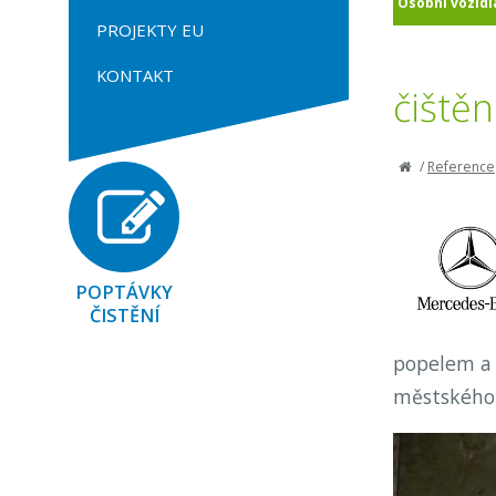
Osobní vozidl
PROJEKTY EU
KONTAKT
čištěn
/
Reference
POPTÁVKY
ČISTĚNÍ
popelem a 
městského