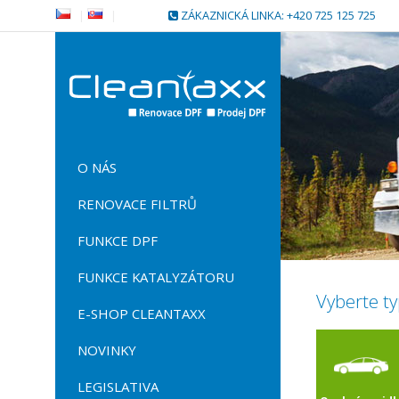
|
|
ZÁKAZNICKÁ LINKA: +420 725 125 725
O NÁS
RENOVACE FILTRŮ
FUNKCE DPF
FUNKCE KATALYZÁTORU
Vyberte ty
E-SHOP CLEANTAXX
NOVINKY
LEGISLATIVA