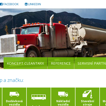
FACEBOOK
LINKEDIN
KONCEPT CLEANTAXX
REFERENCE
SERVISNÍ PARTN
p a značku:
Dodávková
Nákladní
Stavební
Ma
vozidla
vozidla
stroje