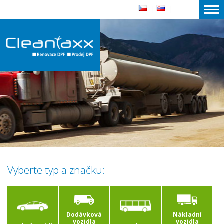
|
|
Vyberte typ a značku:
Dodávková
Nákladní
vozidla
vozidla