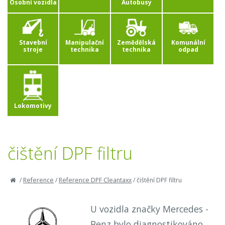
Osobní vozidla
Autobusy
Stavební
Manipulační
Zemědělská
Komunální
stroje
technika
technika
odpad
Lokomotivy
čištění DPF filtru
/
Reference
/
Reference DPF Cleantaxx
/
čištění DPF filtru
U vozidla značky Mercedes -
Benz bylo diagnostikováno