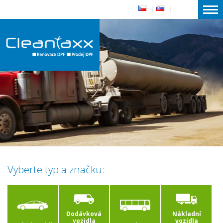
|
|
Vyberte typ a značku:
Dodávková
Nákladní
vozidla
vozidla