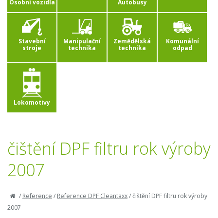
Osobní vozidla
Autobusy
Stavební
Manipulační
Zemědělská
Komunální
stroje
technika
technika
odpad
Lokomotivy
čištění DPF filtru rok výroby
2007
/
Reference
/
Reference DPF Cleantaxx
/
čištění DPF filtru rok výroby
2007