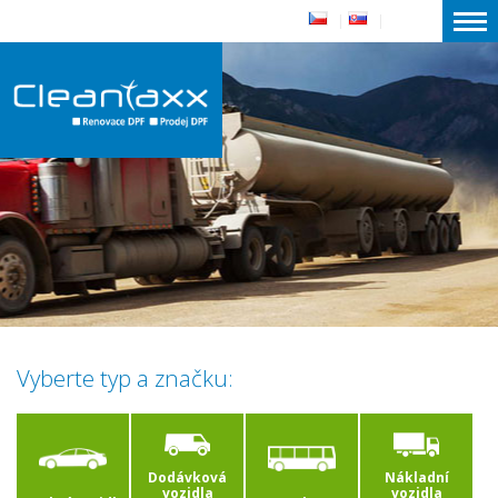
|
|
Vyberte typ a značku:
Dodávková
Nákladní
vozidla
vozidla