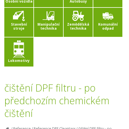
Osobní vozidla
Autobusy
Stavební
Manipulační
Zemědělská
Komunální
stroje
technika
technika
odpad
Lokomotivy
čištění DPF filtru - po
předchozím chemickém
čištění
/
Reference
/
Reference DPF Cleantaxx
/
čištění DPF filtru - po