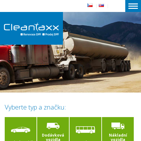
|
|
Vyberte typ a značku:
Dodávková
Nákladní
vozidla
vozidla