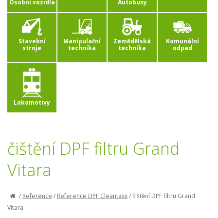
Osobní vozidla
Autobusy
Stavební
Manipulační
Zemědělská
Komunální
stroje
technika
technika
odpad
Lokomotivy
čištění DPF filtru Grand
Vitara
/
Reference
/
Reference DPF Cleantaxx
/
čištění DPF filtru Grand
Vitara