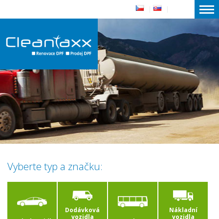
|
|
Vyberte typ a značku:
Dodávková
Nákladní
vozidla
vozidla