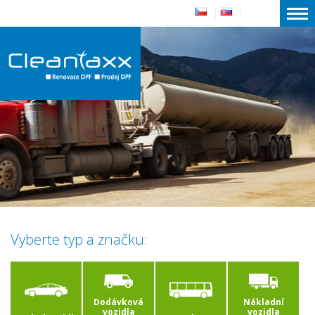
|
|
Vyberte typ a značku:
Dodávková
Nákladní
vozidla
vozidla