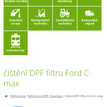
Osobní vozidla
Autobusy
Stavební
Manipulační
Zemědělská
Komunální
stroje
technika
technika
odpad
Lokomotivy
čištění DPF filtru Ford C-
max
/
Reference
/
Reference DPF Cleantaxx
/
čištění DPF filtru Ford C-max