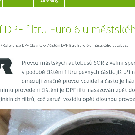
a
Autobusy
ní DPF filtru Euro 6 u městsk
/
Reference DPF Cleantaxx
/
čištění DPF filtru Euro 6 u městského autobusu
Provoz městských autobusů SOR z velmi speci
v podobě čištění filtru pevných částic již při
omezují značně provoz vozidel a často je há
lnímu provedení čištění je DPF filtr nasazován zpět d
inálních filtrů, což zaručí vozidlu opět dlouhou provo