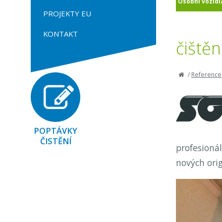
Osobní vozidl
PROJEKTY EU
KONTAKT
čiště
/
Reference
POPTÁVKY
ČISTĚNÍ
profesioná
nových orig