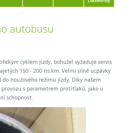
Lokomotivy
ého autobusu
fickým cyklem jízdy, bohužel vyžaduje servis
 najetých 150 - 200 tis.km. Velmi silné ucpávky
zí do nouzového režimu jízdy. Díky našem
o provozu s parametrem protitlaků, jako u
zní schopnost.