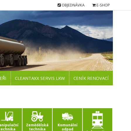
OBJEDNÁVKA
E-SHOP
EŘI
CLEANTAXX SERVIS LKW
CENÍK RENOVACÍ
nipulační
Zemědělská
Komunální
technika
technika
odpad