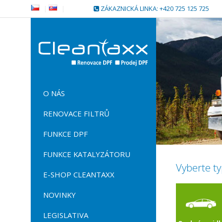
|
|
ZÁKAZNICKÁ LINKA: +420 725 125 725
O NÁS
RENOVACE FILTRŮ
FUNKCE DPF
FUNKCE KATALYZÁTORU
Vyberte ty
E-SHOP CLEANTAXX
NOVINKY
LEGISLATIVA