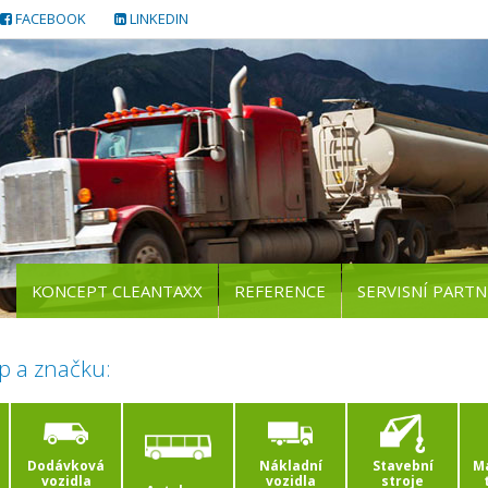
FACEBOOK
LINKEDIN
KONCEPT CLEANTAXX
REFERENCE
SERVISNÍ PARTN
p a značku:
Dodávková
Nákladní
Stavební
Ma
vozidla
vozidla
stroje