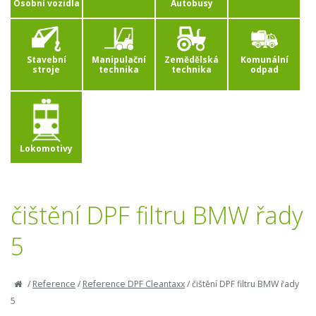
Osobní vozidla
Autobusy
Stavební
Manipulační
Zemědělská
Komunální
stroje
technika
technika
odpad
Lokomotivy
čištění DPF filtru BMW řady
5
/
Reference
/
Reference DPF Cleantaxx
/
čištění DPF filtru BMW řady
5