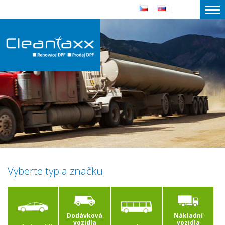
|
|
Vyberte typ a značku:
Dodávková
Nákladní
vozidla
vozidla