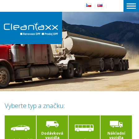
|
|
Vyberte typ a značku:
Dodávková
Nákladní
vozidla
vozidla