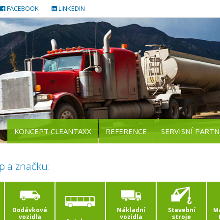
FACEBOOK
LINKEDIN
KONCEPT CLEANTAXX
REFERENCE
SERVISNÍ PARTN
p a značku:
Dodávková
Nákladní
Stavební
Ma
vozidla
vozidla
stroje