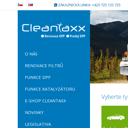
|
|
ZÁKAZNICKÁ LINKA: +420 725 125 725
O NÁS
RENOVACE FILTRŮ
FUNKCE DPF
FUNKCE KATALYZÁTORU
Vyberte ty
E-SHOP CLEANTAXX
NOVINKY
LEGISLATIVA