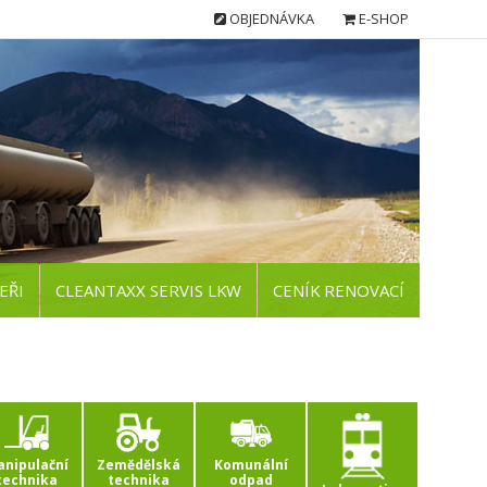
OBJEDNÁVKA
E-SHOP
EŘI
CLEANTAXX SERVIS LKW
CENÍK RENOVACÍ
nipulační
Zemědělská
Komunální
technika
technika
odpad