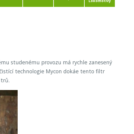
Lokomotivy
stému studenému provozu má rychle zanesený
istící technologie Mycon dokáe tento filtr
trů.