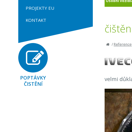
Osobní vozidl
PROJEKTY EU
KONTAKT
čištěn
/
Reference
POPTÁVKY
velmi důkla
ČISTĚNÍ