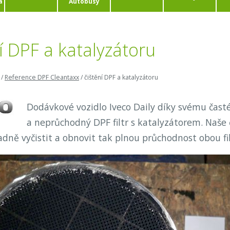
a
Autobusy
í DPF a katalyzátoru
/
Reference DPF Cleantaxx
/
čištění DPF a katalyzátoru
Dodávkové vozidlo Iveco Daily díky svému ča
a neprůchodný DPF filtr s katalyzátorem. Naše č
dně vyčistit a obnovit tak plnou průchodnost obou fil