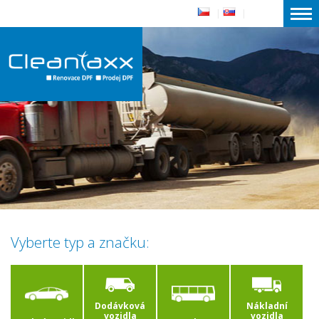
|
|
Vyberte typ a značku:
Dodávková
Nákladní
vozidla
vozidla