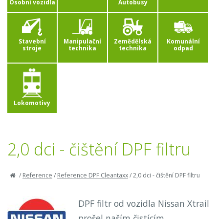
Osobní vozidla
Autobusy
Stavební
Manipulační
Zemědělská
Komunální
stroje
technika
technika
odpad
Lokomotivy
2,0 dci - čištění DPF filtru
/
Reference
/
Reference DPF Cleantaxx
/
2,0 dci - čištění DPF filtru
DPF filtr od vozidla Nissan Xtrail
prošel naším čistícím